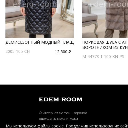
ДЕМИСЕЗОННЫЙ МОДНЫЙ ПЛАЩ
НОРКОВАЯ ШУБА С А
ВОРОТНИКОМ ИЗ КУ
2005-105-CH
12 500 ₽
M-44778-1-100-KN-PS
© Интернет магазин верхней
одежды из меха и кожи
EDEM-ROOM 2011-2026
Мы используем файлы cookie. Продолжив использование сайт