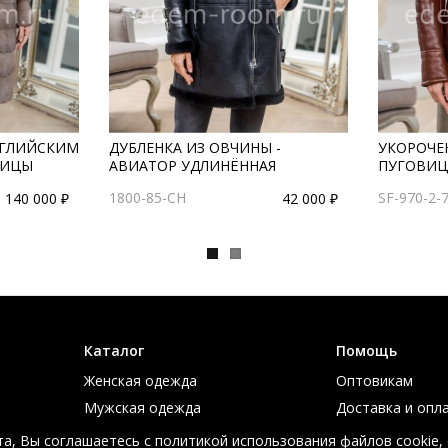
НГЛИЙСКИМ
ДУБЛЕНКА ИЗ ОВЧИНЫ -
УКОРОЧЕ
НИЦЫ
АВИАТОР УДЛИНЁННАЯ
ПУГОВИЦ
1800-85-CH
SF-970-2-
140 000 ₽
42 000 ₽
Каталог
Помощь
Женская одежда
Оптовикам
Мужская одежда
Доставка и опл
Большие размеры
Таблица размер
а, Вы соглашаетесь с политикой использования файлов cookie,