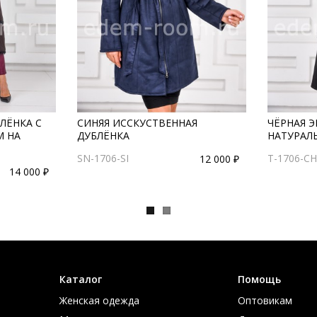
ЛЁНКА С
СИНЯЯ ИССКУСТВЕННАЯ
ЧЁРНАЯ Э
М НА
ДУБЛЁНКА
НАТУРАЛ
SN-1706-SI
T-1706-C
12 000 ₽
14 000 ₽
Каталог
Помощь
Женская одежда
Оптовикам