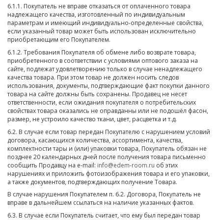
6.1.1. Покупатель не вправе отказаться от оплаченного товара
надлежащего качества, изготовленный по индивидуальным
параметрам и имеющий индивидуально-определенные свойства,
если указанный товар может быть использован исключительно
приобретающим его Покупателем.
6.1.2. Требования Покупателя об обмене либо возврате товара,
приобретенного в соответствии с условиями оптового заказа на
сайте, подлежат удовлетворению только в случае ненадлежащего
качества товара. При этом товар не должен носить следов
использования, документы, подтверждающие факт покупки данного
товара на сайте должны быть сохранены. Продавец не несет
ответственности, если ожидания покупателя о потребительских
свойствах товара оказались не оправданны или не подошёл фасон,
размер, не устроило качество ткани, цвет, расцветка и т.д.
6.2. В случае если товар передан Покупателю с нарушением условий
договора, касающихся количества, ассортимента, качества,
комплектности тары и (или) упаковки товара, Покупатель обязан не
позднее 20 календарных дней после получения товара письменно
сообщить Продавцу на e-mail:
info@edem-room.ru
об этих
нарушениях и приложить фотоизображения товара и его упаковки,
а также документов, подтверждающих получение Товара.
В случае нарушения Покупателем п. 6.2. Договора, Покупатель не
вправе в дальнейшем ссылаться на наличие указанных фактов.
6.3. В случае если Покупатель считает, что ему был передан товар