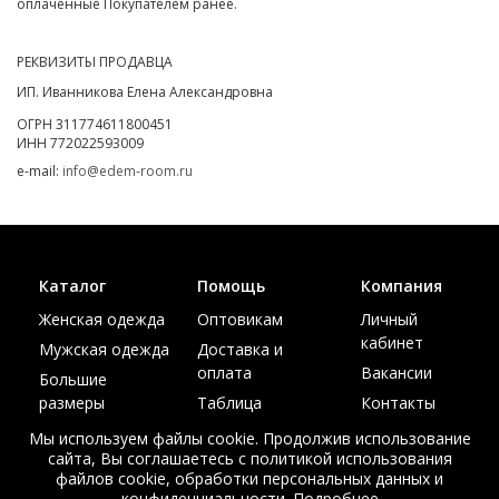
оплаченные Покупателем ранее.
РЕКВИЗИТЫ ПРОДАВЦА
ИП. Иванникова Елена Александровна
ОГРН 311774611800451
ИНН 772022593009
e-mail:
info@edem-room.ru
Каталог
Помощь
Компания
Женская одежда
Оптовикам
Личный
кабинет
Мужская одежда
Доставка и
оплата
Вакансии
Большие
размеры
Таблица
Контакты
размеров
Акции
Мы используем файлы cookie. Продолжив использование
сайта, Вы соглашаетесь с политикой использования
файлов cookie, обработки персональных данных и
конфиденциальности.
Подробнее