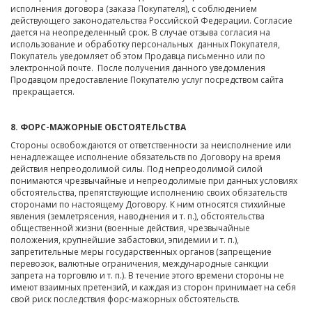
исполнения договора (заказа Покупателя), с соблюдением
действующего законодательства Российской Федерации. Согласие
дается на неопределенный срок. В случае отзыва согласия на
использование и обработку персональных данных Покупателя,
Покупатель уведомляет об этом Продавца письменно или по
электронной почте. После получения данного уведомления
Продавцом предоставление Покупателю услуг посредством сайта
прекращается.
8. ФОРС-МАЖОРНЫЕ ОБСТОЯТЕЛЬСТВА
Стороны освобождаются от ответственности за неисполнение или
ненадлежащее исполнение обязательств по Договору на время
действия непреодолимой силы. Под непреодолимой силой
понимаются чрезвычайные и непреодолимые при данных условиях
обстоятельства, препятствующие исполнению своих обязательств
сторонами по настоящему Договору. К ним относятся стихийные
явления (землетрясения, наводнения и т. п.), обстоятельства
общественной жизни (военные действия, чрезвычайные
положения, крупнейшие забастовки, эпидемии и т. п.),
запретительные меры государственных органов (запрещение
перевозок, валютные ограничения, международные санкции
запрета на торговлю и т. п.). В течение этого времени стороны не
имеют взаимных претензий, и каждая из сторон принимает на себя
свой риск последствия форс-мажорных обстоятельств.