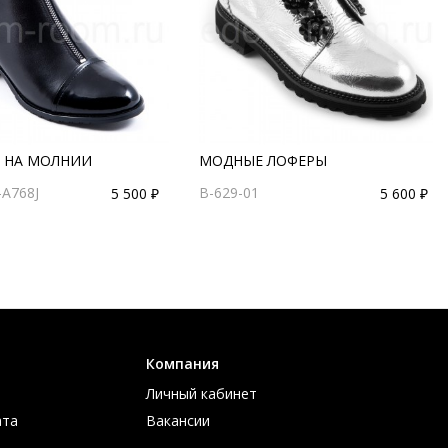
 НА МОЛНИИ
МОДНЫЕ ЛОФЕРЫ
-A768J
B-629-01
5 500 ₽
5 600 ₽
Компания
Личный кабинет
ата
Вакансии
ов
Контакты