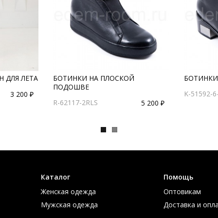
 ДЛЯ ЛЕТА
БОТИНКИ НА ПЛОСКОЙ
БОТИНКИ
ПОДОШВЕ
K-51592-6
3 200 ₽
R-62117-2RLS
5 200 ₽
Каталог
Помощь
Женская одежда
Оптовикам
Мужская одежда
Доставка и опл
Большие размеры
Таблица размер