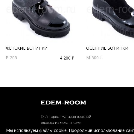
ЖЕНСКИЕ БОТИНКИ
ОСЕННИЕ БОТИНКИ
P-205
M-500-L
4 200 ₽
© Интернет магазин верхней
одежды из меха и кожи
EDEM-ROOM 2011-2026
Мы используем файлы cookie. Продолжив использование сайт