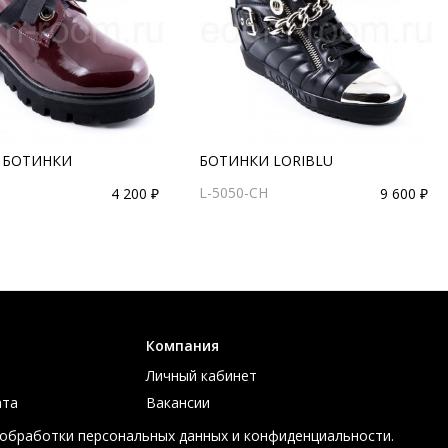
 БОТИНКИ
БОТИНКИ LORIBLU
L-5050-CH
4 200 ₽
9 600 ₽
Компания
Личный кабинет
ата
Вакансии
ов
Контакты
 обработки персональных данных и конфиденциальности.