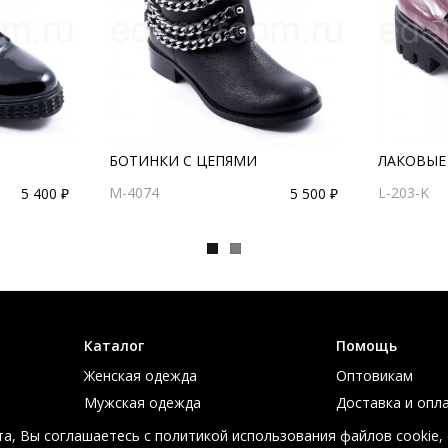
БОТИНКИ С ЦЕПЯМИ
ЛАКОВЫЕ
M-4074
L-203-K
5 400 ₽
5 500 ₽
Каталог
Помощь
Женская одежда
Оптовикам
Мужская одежда
Доставка и опл
Большие размеры
Таблица размер
а, Вы соглашаетесь с политикой использования файлов cookie,