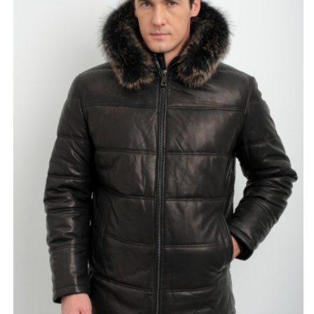
капюшоном с роскошной опушкой из меха песца,
которая придает модели объем и дополнительное
тепло, а при желании капюшон можно отстегнуть,
получив более сдержанный вариант.
Внутри используется утеплитель из верблюжьей
шерсти, известный отличными теплоизоляционными
свойствами и комфортом при носке в холодную
погоду. Длина 65–70 см удобна для активной
городской жизни: куртка прикрывает поясницу, но не
сковывает движения. Прямой крой визуально
выравнивает силуэт, подчеркивает линию плеч и
делает фигуру более собранной. Практичные карманы
позволяют держать под рукой необходимые мелочи и
согревать руки. Размерный ряд 48–60 дает
возможность подобрать оптимальную посадку.
Фабричное китайское производство обеспечивает
аккуратное исполнение, ровные швы и надежную
фурнитуру. Эта модель - удачное сочетание дизайна,
функциональности и брутальной эстетики.