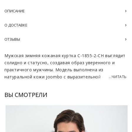
ОПИСАНИЕ
О ДОСТАВКЕ
ОТЗЫВЫ
Мужская зимняя кожаная куртка С-1855-2-CH выглядит
солидно и статусно, создавая образ уверенного и
практичного мужчины. Модель выполнена из
натуральной кожи joombo с выразительной фактурой
...ЧИТАТЬ
и аккуратной крупной строчкой, благодаря чему
изделие смотрится мужественно и дорого. Материал
ВЫ СМОТРЕЛИ
плотный, эластичный и приятный на ощупь, хорошо
держит форму и защищает от ветра. Черный цвет
универсален, легко сочетается с повседневным и
деловым гардеробом, подчеркивает строгость и
аккуратность образа. Куртка дополнена съемным