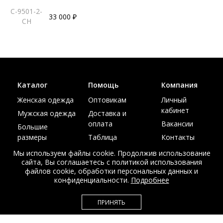
C-9501-2-
33 000 ₽
CH
Каталог
Помощь
Компания
Женская одежда
Оптовикам
Личный
кабинет
Мужская одежда
Доставка и
оплата
Вакансии
Большие
размеры
Таблица
Контакты
размеров
Акции
Мы используем файлы cookie. Продолжив использование
сайта, Вы соглашаетесь с политикой использования
файлов cookie, обработки персональных данных и
конфиденциальности.
Подробнее
© Интернет магазин верхней одежды из меха и кожи
ПРИНЯТЬ
EDEM-ROOM 2011-2026