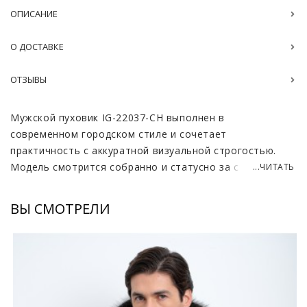
ОПИСАНИЕ
О ДОСТАВКЕ
ОТЗЫВЫ
Мужской пуховик IG-22037-CH выполнен в
современном городском стиле и сочетает
практичность с аккуратной визуальной строгостью.
Модель смотрится собранно и статусно за счёт
...ЧИТАТЬ
чистых линий кроя и выверенных пропорций. Верх из
прочной ткани taffeta имеет лёгкий благородный
ВЫ СМОТРЕЛИ
блеск, хорошо держит форму и защищает от ветра и
влаги, поэтому куртка подходит для переменчивой
зимней погоды. Наполнитель в виде пухового пакета
обеспечивает стабильное тепло без лишнего объёма,
создавая комфортный микроклимат даже при низких
температурах.