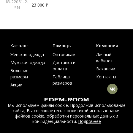
IG-22031-2-
23 000 ₽
SN
Каталог
Помощь
Компания
Женская одежда
Оптовикам
Личный
кабинет
Мужская одежда
Доставка и
оплата
Вакансии
Большие
размеры
Таблица
Контакты
размеров
Акции
Мы используем файлы cookie. Продолжив использование
сайта, Вы соглашаетесь с политикой использования
© Интернет магазин верхней одежды из меха и кожи
файлов cookie, обработки персональных данных и
EDEM-ROOM 2011-2026
конфиденциальности.
Подробнее
Данный сайт несет исключительно информационный характер и не