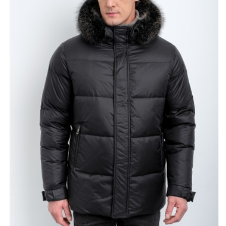
Особое внимание привлекает глубокий съёмный
капюшон с эффектной меховой опушкой, которая не
только украшает модель, но и дополнительно
защищает лицо от холода. Капюшон можно
отстегнуть, меняя характер образа с более
расслабленного на лаконичный. Удобная длина 70–75
см закрывает поясницу и делает пуховик
универсальным вариантом как для автомобиля, так и
для пеших прогулок.
Боковые карманы расположены на комфортной
высоте, они вместительные и тёплые для рук. Низ
рукавов имеет интересное конструктивное решение,
добавляющее модели индивидуальности и улучшенную
посадку. Центральная застёжка аккуратно
интегрирована в дизайн, сохраняя минималистичный
внешний вид. Синий цвет выглядит глубоко и
благородно, легко сочетается с базовым гардеробом.
Размерный ряд 48–60 позволяет подобрать