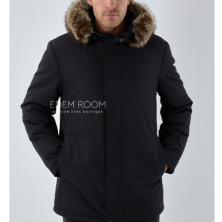
сохранять комфортную температуру даже в самые
сильные морозы. Этот материал известен своей
легкостью и воздухопроницаемостью, что позволяет
избежать перегрева и излишней потливости. Чёрный
цвет куртки делает ее универсальной, позволяя легко
комбинировать с различными аксессуарами и
предметами гардероба.
Данная модель — настоящая находка для ценителей
качества, стиля и практичности в зимних условия.
*описание несет информационный характер, состав и
правила ухода могут быть изменены производителем