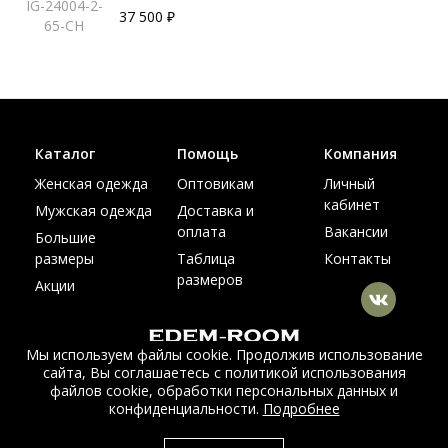
IG-24004-2-
37 500 ₽
65-CH
Каталог
Помощь
Компания
Женская одежда
Оптовикам
Личный
кабинет
Мужская одежда
Доставка и
оплата
Вакансии
Большие
размеры
Таблица
Контакты
размеров
Акции
Мы используем файлы cookie. Продолжив использование
сайта, Вы соглашаетесь с политикой использования
© Интернет магазин верхней одежды из меха и кожи
файлов cookie, обработки персональных данных и
EDEM-ROOM 2011-2026
конфиденциальности.
Подробнее
Данный сайт несет исключительно информационный характер и не