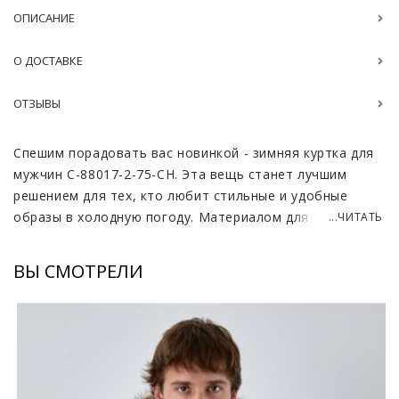
ОПИСАНИЕ
О ДОСТАВКЕ
ОТЗЫВЫ
Спешим порадовать вас новинкой - зимняя куртка для
мужчин C-88017-2-75-CH. Эта вещь станет лучшим
решением для тех, кто любит стильные и удобные
образы в холодную погоду. Материалом для пошива
...ЧИТАТЬ
изделия послужила влагонепроницаемая ткань, что
обеспечивает прекрасную защиту от снега и дождя.
ВЫ СМОТРЕЛИ
Длина куртки — 70-75 см, что делает ее практичной
для повседневного ношения, а также подходящей для
сочетания как с классической одеждой, так и с более
спортивными образами.
Утеплитель из верблюжьей шерсти гарантирует
превосходные теплоизоляционные свойства, позволяя