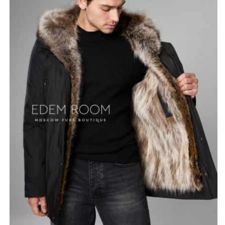
сезонов. Внутри - утеплитель из натурального меха
енота. Он приятный и мягкий на ощупь, хорошо
согревает. Мехом енота также красиво оторочен
капюшон, что привносит в образ свою "изюминку".
Эта куртка имеет двойную застёжку на молнии и
кнопках, что позволяет надёжно укрыть себя от
ветра. Модель выполнена в чёрном цвете, 75-80 см. в
длину.
*описание несет информационный характер, состав и
правила ухода могут быть изменены производителем