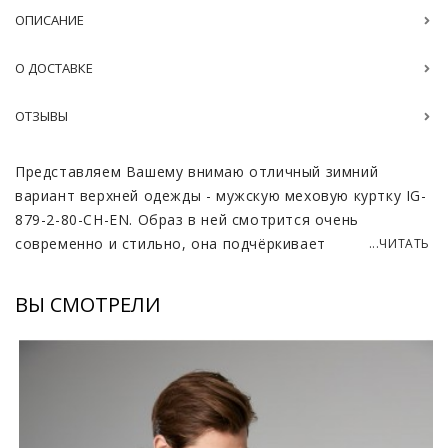
ОПИСАНИЕ
О ДОСТАВКЕ
ОТЗЫВЫ
Представляем Вашему внимаю отличный зимний
вариант верхней одежды - мужскую меховую куртку IG-
879-2-80-CH-EN. Образ в ней смотрится очень
современно и стильно, она подчёркивает
...ЧИТАТЬ
индивидуальность и отличный вкус своего
обладателя.
ВЫ СМОТРЕЛИ
Куртка изготовлена из материалов высокого качества.
Влагонепроницаемая ткань делает её практичной,
устойчивой к снегу, дождю и попаданию грязных
частиц на поверхность. При этом, прочность
материала отвечает за износостойкость модели,
поэтому куртка без сомнений прослужит Вам много