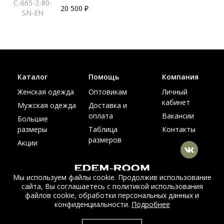
C-665-2-80-
20 500 ₽
SN-EN
Каталог
Помощь
Компания
Женская одежда
Оптовикам
Личный
кабинет
Мужская одежда
Доставка и
оплата
Вакансии
Большие
размеры
Таблица
Контакты
размеров
Акции
Мы используем файлы cookie. Продолжив использование
сайта, Вы соглашаетесь с политикой использования
© Интернет магазин верхней одежды из меха и кожи
файлов cookie, обработки персональных данных и
EDEM-ROOM 2011-2026
конфиденциальности.
Подробнее
Данный сайт несет исключительно информационный характер и не