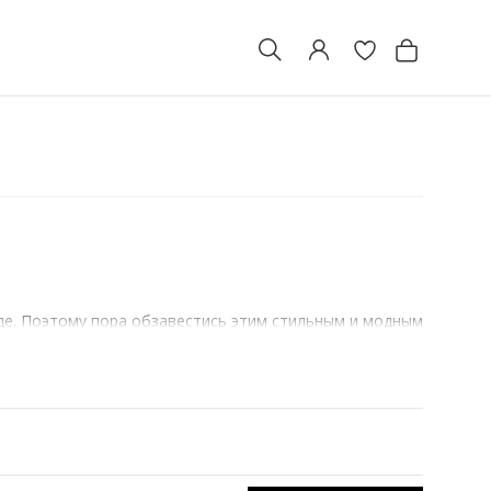
де. Поэтому пора обзавестись этим стильным и модным
мых стильных вещей для мужчин, которые
адании под дождь.