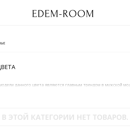
НЫЕ
ЦВЕТА
с модели данного цвета являются главным трендом в мужской мо
 кожи и меха Edem-Room приготовил для вас большой выбор са
ыделанной кожи;
В ЭТОЙ КАТЕГОРИИ НЕТ ТОВАРОВ.
агодаря чему куртка гарантированно не полиняет даже при поп