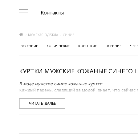
Контакты
МУЖСКАЯ ОДЕЖДА
СИНИЕ
ВЕСЕННИЕ
КОРИЧНЕВЫЕ
КОРОТКИЕ
ОСЕННИЕ
ЧЕР
КУРТКИ МУЖСКИЕ КОЖАНЫЕ СИНЕГО 
В моде мужские синие кожаные куртки
Каждый парень, следящий за модой, знает, что сейча
элементом гардероба уже сейчас. Крупнейший магазин
соответствуют следующим критериям:
ЧИТАТЬ ДАЛЕЕ
Изготовлены из высококачественной, отлично в
Имеют грамотный крой;
Долговечны и износостойки;
Кожа покрашена самым современным методом, бл