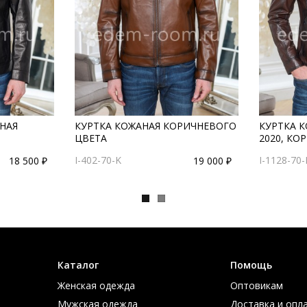
НАЯ
КУРТКА КОЖАНАЯ КОРИЧНЕВОГО
КУРТКА 
ЦВЕТА
2020, КО
I-402-70-K
I-1128-70-
18 500 ₽
19 000 ₽
Каталог
Помощь
Женская одежда
Оптовикам
Мужская одежда
Доставка и опл