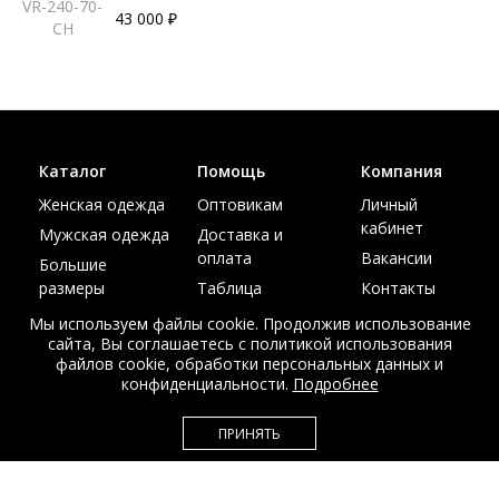
VR-240-70-
43 000 ₽
CH
Каталог
Помощь
Компания
Женская одежда
Оптовикам
Личный
кабинет
Мужская одежда
Доставка и
оплата
Вакансии
Большие
размеры
Таблица
Контакты
размеров
Акции
Мы используем файлы cookie. Продолжив использование
сайта, Вы соглашаетесь с политикой использования
файлов cookie, обработки персональных данных и
конфиденциальности.
Подробнее
© Интернет магазин верхней одежды из меха и кожи
ПРИНЯТЬ
EDEM-ROOM 2011-2026
Данный сайт несет исключительно информационный характер и не