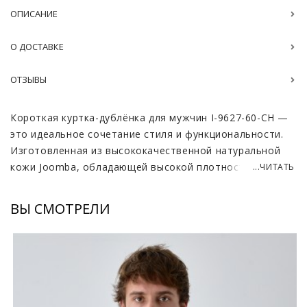
ОПИСАНИЕ
О ДОСТАВКЕ
ОТЗЫВЫ
Короткая куртка-дублёнка для мужчин I-9627-60-CH —
это идеальное сочетание стиля и функциональности.
Изготовленная из высококачественной натуральной
кожи Joomba, обладающей высокой плотностью и
...ЧИТАТЬ
прочностью, она станет очень практичным и
эффектным выбором. Куртка отлично подходит для
ВЫ СМОТРЕЛИ
прохладной погоды, обеспечивая защиту от ветра и
холода, что делает её незаменимым элементом
гардероба.
Уникальную изюминку изделию придаёт меховой
воротник из норки, который согревает в морозные дни
и обеспечивает приятные ощущения. Такой воротник