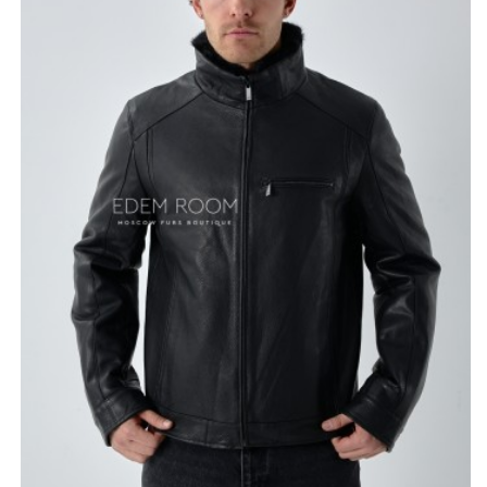
делает модель по-настоящему универсальной — её
можно носить на любое мероприятие, подбирая к ней
разнообразные стили.
Утеплитель из стриженного мериноса гарантирует
комфорт даже при низких температурах, обеспечивая
отличную теплоизоляцию и приятные тактильные
ощущения. Выбирая короткую куртку-дублёнку вы
ощутите гармонию между комфортом и современной
модой!
*описание несет информационный характер, состав и
правила ухода могут быть изменены производителем