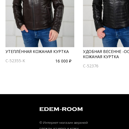
УТЕПЛЁННАЯ КОЖАНАЯ КУРТКА
УДОБНАЯ ВЕСЕННЕ -О
КОЖАНАЯ КУРТКА
C-52355-K
16 000 ₽
C-52376
© Интернет магазин верхней
одежды из меха и кожи