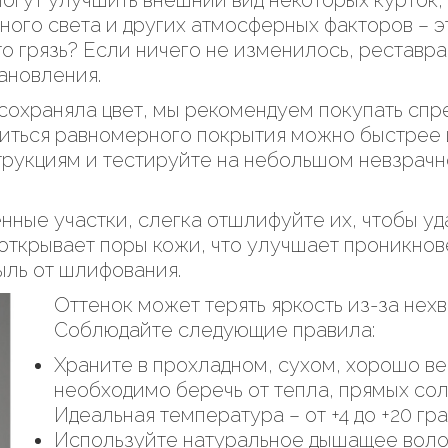
огут улучшить внешний вид некоторых курток, 
ного света и других атмосферных факторов – э
сто грязь? Если ничего не изменилось, рестав
ановления.
сохраняла цвет, мы рекомендуем покупать спре
биться равномерного покрытия можно быстрее и
трукциям и тестируйте на небольшом невзрачн
нные участки, слегка отшлифуйте их, чтобы уд
 открывает поры кожи, что улучшает проникнов
ыль от шлифования.
Оттенок может терять яркость из-за нех
Соблюдайте следующие правила:
Храните в прохладном, сухом, хорошо в
необходимо беречь от тепла, прямых сол
Идеальная температура – от +4 до +20 гра
Используйте натуральное дышащее воло