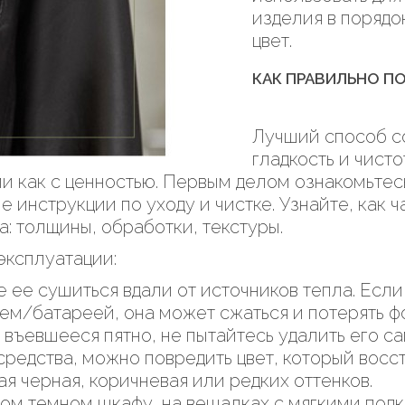
изделия в порядо
цвет.
КАК ПРАВИЛЬНО П
Лучший способ со
гладкость и чист
ми как с ценностью. Первым делом ознакомьтес
е инструкции по уходу и чистке. Узнайте, как
а: толщины, обработки, текстуры.
эксплуатации:
 ее сушиться вдали от источников тепла. Если
ем/батареей, она может сжаться и потерять ф
 въевшееся пятно, не пытайтесь удалить его с
редства, можно повредить цвет, который восст
ая черная, коричневая или редких оттенков.
ом темном шкафу, на вешалках с мягкими подк