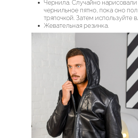
Чернила. Случайно нарисовали 
чернильное пятно, пока оно по
тряпочкой. Затем используйте в
Жевательная резинка.