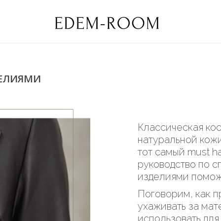
ДЕЛИЯМИ
Классическая кос
натуральной кожи
тот самый must h
руководство по с
изделиями помож
Поговорим, как п
ухаживать за мат
использовать для