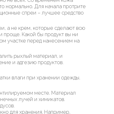
но не всех. Со временем кожа
то нормально. Для начала протрите
рационные спреи – лучшее средство
и, а не крем, которые сделают всю
 проще. Какой бы продукт вы ни
ом участке перед нанесением на
алить рыхлый материал, и
ение и адгезию продуктов.
ватки влаги при хранении одежды.
ентилируемом месте. Материал
нечных лучей и химикатов.
дусов.
кно для хранения. Например,