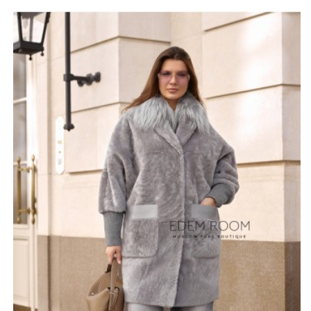
сдержанности, делая вещь универсальным выбором
для различных нарядов.
Воротник, изготовленный из натурального меха лисы,
подчеркивает утонченность модели и создает
эффектный акцент. Мягкие линии дублёнки гармонично
сочетаются с текстурой меха, что придаёт образу
особую выразительность. Каждая деталь продумана
до мелочей, и это действительно чувствуется при
носке.
Внутренняя отделка из нежной кожи ягненка
обеспечивает дополнительный уют и комфорт,
позволяя коже дышать. Эта дублёнка станет не только
отличным дополнением к вашему гардеробу, но и
верной спутницей в холодное время года, что делает
её идеальным выбором для современных женщин,
ценящих качество и стиль.
*описание несет информационный характер, состав и