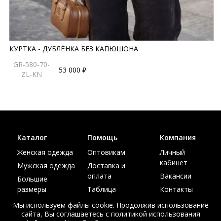
КУРТКА - ДУБЛЁНКА БЕЗ КАПЮШОНА
GR-580-70-
53 000 ₽
ZL-KN
Каталог
Помощь
Компания
Женская одежда
Оптовикам
Личный
кабинет
Мужская одежда
Доставка и
оплата
Вакансии
Большие
размеры
Таблица
Контакты
размеров
Акции
Мы используем файлы cookie. Продолжив использование
сайта, Вы соглашаетесь с политикой использования