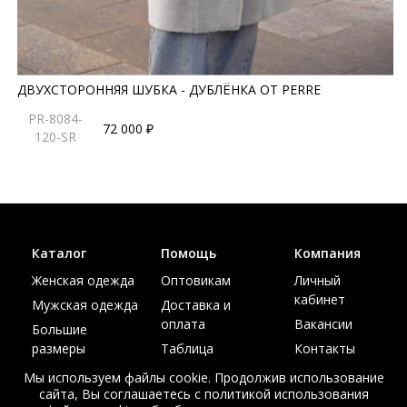
ДВУХСТОРОННЯЯ ШУБКА - ДУБЛЁНКА ОТ PERRE
PR-8084-
72 000 ₽
120-SR
Каталог
Помощь
Компания
Женская одежда
Оптовикам
Личный
кабинет
Мужская одежда
Доставка и
оплата
Вакансии
Большие
размеры
Таблица
Контакты
размеров
Акции
Мы используем файлы cookie. Продолжив использование
сайта, Вы соглашаетесь с политикой использования