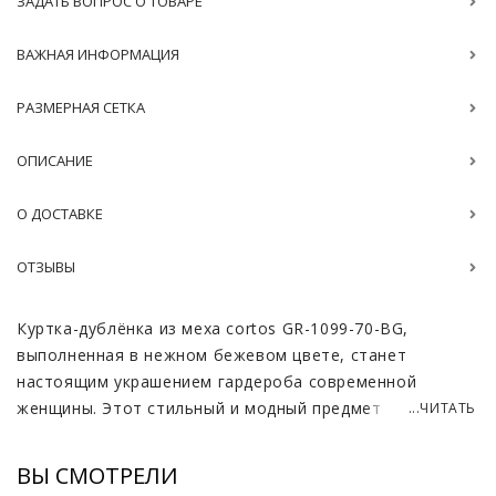
ЗАДАТЬ ВОПРОС О ТОВАРЕ
ВАЖНАЯ ИНФОРМАЦИЯ
РАЗМЕРНАЯ СЕТКА
ОПИСАНИЕ
О ДОСТАВКЕ
ОТЗЫВЫ
Куртка-дублёнка из меха cortos GR-1099-70-BG,
выполненная в нежном бежевом цвете, станет
настоящим украшением гардероба современной
женщины. Этот стильный и модный предмет одежды не
...ЧИТАТЬ
только привлекает внимание своим элегантным
дизайном, но и дарит комфорт и тепло в холодные
ВЫ СМОТРЕЛИ
дни. Лёгкая и тёплая, она идеально подходит для