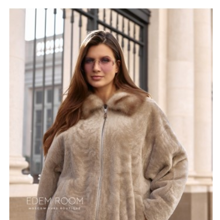
повседневных прогулок и зимних выходов.
Выделка кортос придаёт меху особую текстуру,
благодаря которой поверхность выглядит гладкой и
изысканной. Такой подход к обработке овчины делает
куртку не только красивой, но и практичной. Мягкий и
уютный ворс позволяет наслаждаться каждым
мгновением, проведённым в этой одежде.
Особенности куртки дополняют съёмный меховой
воротник из куницы и внутренняя отделка нежной
кожей ягненка, создавая ощущение роскоши и уюта.
Для дам с пышными формами предусмотрены большие
размеры. Эта куртка станет идеальным выбором для
тех, кто ценит стиль и комфорт, и хочет выделяться
из толпы с помощью качественной и красивой одежды.
*описание несет информационный характер, состав и
правила ухода могут быть изменены производителем