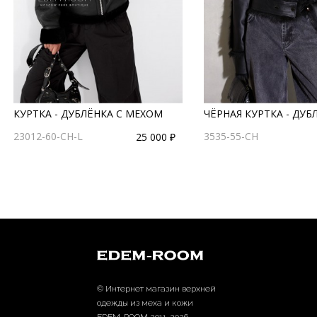
КУРТКА - ДУБЛЁНКА С МЕХОМ
ЧЁРНАЯ КУРТКА - ДУБ
23012-60-CH-L
3535-55-CH
25 000 ₽
© Интернет магазин верхней
одежды из меха и кожи
EDEM-ROOM 2011-2026