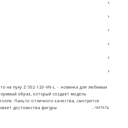
то на пуху Z-502-120-VN-L - новинка для любимых
торимый образ, который создаёт модель
толпе. Пальто отличного качества, смотрится
ивает достоинства фигуры.
...ЧИТАТЬ
 из которой пошито изделие - красивый и прочный
ив к влаге и осадкам, обеспечивает максимум