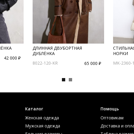
ЛЁНКА
ДЛИННАЯ ДВУБОРТНАЯ
СТИЛЬНА
ДУБЛЁНКА
НОРКИ
42 000 ₽
8022-120-KR
MK-2360-
65 000 ₽
Каталог
Помощь
Женская одежда
Оптовикам
Мужская одежда
Доставка и опл
Большие размеры
Таблица размер