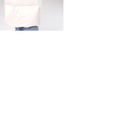
удобства в носке. К издели
необходимо вдали от отопи
гусиного пуха хорошо удер
чувствовать себя на улице
необходимости отстёгивае
Пальто на кнопках, в компл
надежно защитят руки от х
*описание несет информаци
быть изменены производит