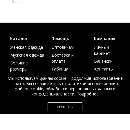
SL-L
Каталог
Помощь
Компания
Женская одежда
Оптовикам
Личный
кабинет
Мужская одежда
Доставка и
оплата
Вакансии
Большие
размеры
Таблица
Контакты
размеров
Акции
Мы используем файлы cookie. Продолжив использование
сайта, Вы соглашаетесь с политикой использования
файлов cookie, обработки персональных данных и
конфиденциальности.
Подробнее
© Интернет магазин верхней одежды из меха и кожи
ПРИНЯТЬ
EDEM-ROOM 2011-2026
Данный сайт несет исключительно информационный характер и не
является публичной офертой.