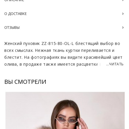
О ДОСТАВКЕ
ОТЗЫВЫ
Женский пуховик ZZ-815-80-OL-L блестящий выбор во
всех смыслах. Нежная ткань куртки переливается и
блестит. На фотографиях вы видите красивейший цвет
олива, в продаже также имеется расцветки ваниль и
...ЧИТАТЬ
чёрный.
ВЫ СМОТРЕЛИ
Итальянский текстиль высокого качества прекрасно
отталкивает влагу, не оставляет разводов и выглядит
дорого. Фасон пуховика представлен в виде
роскошного халата с мехом лисицы. Здесь нет ни чего
лишнего. Минималистичный дизайн без акцентов и
дополнительных аксессуаров. В целом образ не
выглядит строгим, его можно назвать богатым и