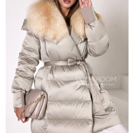
неформальным. Здесь отлично вписывается пояс,
который подчеркивает фигуру и придает фасону
совершенно другой вид. Если снять пояс, то в вашем
гардеробе появится другой пуховик – объемный в
модном стиле оверсайз.
Кромка рукавов куртки сужается и сделана в виде
резинки. Это удобно и практично. В целом пуховик,
хоть и объемный, но совершенно невесомый и все
благодаря гусиному пуху.
*описание несет информационный характер, состав и
правила ухода могут быть изменены производителем