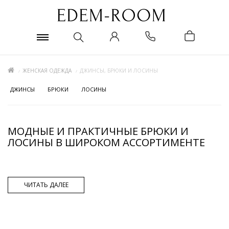
ЖЕНСКАЯ ОДЕЖДА
ДЖИНСЫ, БРЮКИ И ЛОСИНЫ
ДЖИНСЫ
БРЮКИ
ЛОСИНЫ
МОДНЫЕ И ПРАКТИЧНЫЕ БРЮКИ И
ЛОСИНЫ В ШИРОКОМ АССОРТИМЕНТЕ
Брюки – универсальная деталь гардероба для всех
Брюки и лосины являются самой практичной деталью
ЧИТАТЬ ДАЛЕЕ
одежды, ведь их можно носить абсолютно под все, начиная
от спортивных кофточек, и заканчивая романтическими
туниками и деловыми пиджаками. Грамотно подобранные
брюки и лосины способны сделать ноги визуально