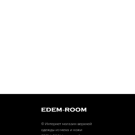
Смотрите также
женские футболки и майки
,
другие шу
© Интернет магазин верхней
одежды из меха и кожи