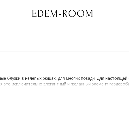
ые блузки в нелепых рюшах, для многих позади. Для настоящей
ня это исключительно элегантный и желанный элемент гардероба
итающей строгий классический стиль в одежде: современные бр
Современные модельеры разрушают этот стереотип, предлагая м
накомьтесь с ассортиментом нашего каталога и убедитесь в обра
чно подойдет как к классическим брюкам, так и к джинсам. Как
 и прослужит вам очень долго, сохраняя свою первозданную эле