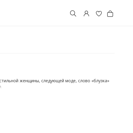
 стильной женщины, следующей моде, слово «блузка»
.
ендовые блузки поражают воображение разнообразием
одные вещи с коротким рукавом или вовсе без него.
тном!
 и всякая вещь известного бренда, приобретенная в
гантность.