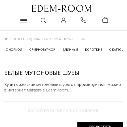
ЖЕНСКАЯ ОДЕЖДА
МУТОНОВЫЕ ШУБЫ
БЕЛЫЕ
C НОРКОЙ
C ЧЕРНОБУРКОЙ
ДЛИННЫЕ
КОРОТКИЕ
С КАПЮШ
БЕЛЫЕ МУТОНОВЫЕ ШУБЫ
Купить
женские мутоновые шубы
от производителя можно
в интернет магазине Edem-room.
В ЭТОЙ КАТЕГОРИИ НЕТ ТОВАРОВ.
ПРОДОЛЖИТЬ