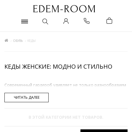
ОБУВЬ
КЕДЫ
КЕДЫ ЖЕНСКИЕ: МОДНО И СТИЛЬНО
Современный гардероб удивляет не только разнообразием
видов обуви, но и их новым предназначением. Еще лет 20
назад никто и предположить не мог, что кеды женские, а
ЧИТАТЬ ДАЛЕЕ
также кроссовки из спортивных каталогов плавно
перетекут в повседневный стиль, и даже будут
использоваться для создания классических образов.
В ЭТОЙ КАТЕГОРИИ НЕТ ТОВАРОВ.
Модницы все чаще отходят от стереотипа «лишь бы
красиво», предпочитая комфортную и удобную обувь. Не